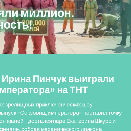
яли миллион.
ность!
и Ирина Пинчук выиграли
императора» на ТНТ
мых зрелищных приключенческих шоу
 выпуск «Сокровищ императора» поставил точку
ион юаней - достался паре Екатерина Шкуро и
рфинале, собрав механического дракона