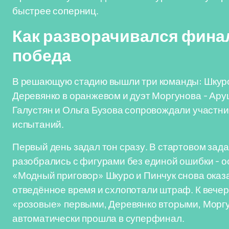
быстрее соперниц.
Как разворачивался финал:
победа
В решающую стадию вышли три команды: Шкуро и
Деревянко в оранжевом и дуэт Моргунова - А
Галустян и Ольга Бузова сопровождали участн
испытаний.
Первый день задал тон сразу. В стартовом зад
разобрались с фигурами без единой ошибки - о
«Модный приговор» Шкуро и Пинчук снова оказ
отведённое время и схлопотали штраф. К вечер
«розовые» первыми, Деревянко вторыми, Морг
автоматически прошла в суперфинал.