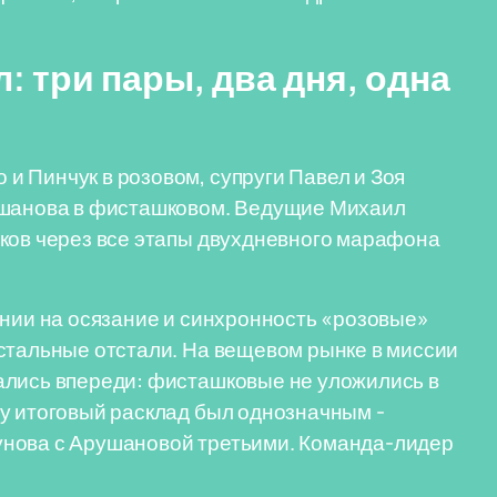
 три пары, два дня, одна
 Пинчук в розовом, супруги Павел и Зоя
рушанова в фисташковом. Ведущие Михаил
иков через все этапы двухдневного марафона
ании на осязание и синхронность «розовые»
стальные отстали. На вещевом рынке в миссии
ались впереди: фисташковые не уложились в
у итоговый расклад был однозначным -
унова с Арушановой третьими. Команда-лидер