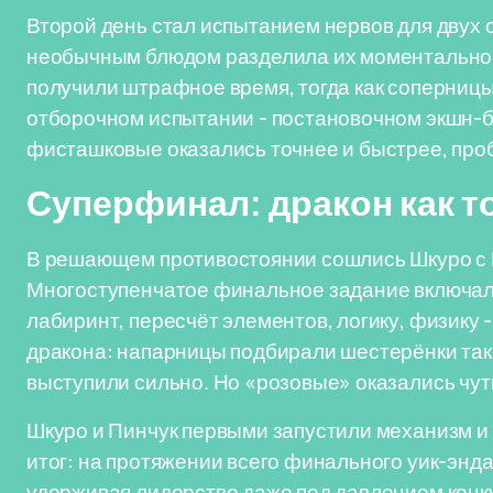
Второй день стал испытанием нервов для двух 
необычным блюдом разделила их моментально: 
получили штрафное время, тогда как соперниц
отборочном испытании - постановочном экшн-
фисташковые оказались точнее и быстрее, про
Суперфинал: дракон как т
В решающем противостоянии сошлись Шкуро с 
Многоступенчатое финальное задание включал
лабиринт, пересчёт элементов, логику, физику 
дракона: напарницы подбирали шестерёнки так,
выступили сильно. Но «розовые» оказались чут
Шкуро и Пинчук первыми запустили механизм и
итог: на протяжении всего финального уик-энда
удерживая лидерство даже под давлением конк