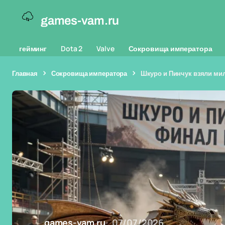
games-vam.ru
гейминг
Dota 2
Valve
Сокровища императора
Главная
Сокровища императора
Шкуро и Пинчук взяли ми
games-vam.ru
07/07/2026