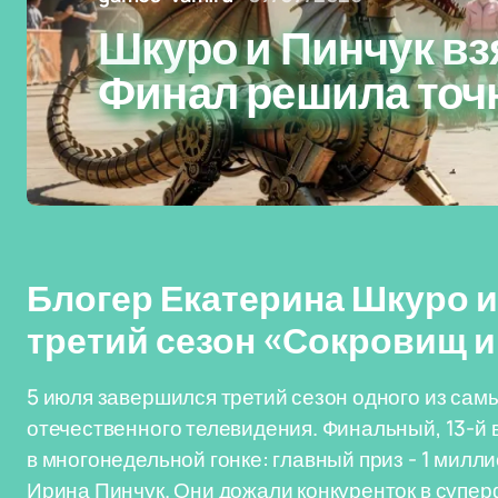
Шкуро и Пинчук вз
Финал решила точ
Блогер Екатерина Шкуро 
третий сезон «Сокровищ 
5 июля завершился третий сезон одного из са
отечественного телевидения. Финальный, 13-й
в многонедельной гонке: главный приз - 1 милл
Ирина Пинчук. Они дожали конкуренток в супе