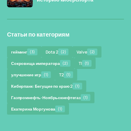
Статьи по категориям
гейминг
(3)
Dota 2
(2)
Valve
(2)
Сокровища императора
(2)
TI
(1)
улучшение игр
(1)
T2
(1)
Киберпанк: Бегущие по краю 2
(1)
Газпромнефть-Ноябрьскнефтегаз
(1)
Екатерина Моргунова
(1)