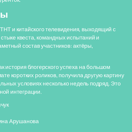
ды
ТНТ и китайского телевидения, выходящий с
а стыке квеста, командных испытаний и
аметный состав участников: актёры,
к история блогерского успеха на большом
ате коротких роликов, получила другую картину
альных условиях несколько недель подряд. Это
ной интеграции.
нчук
тина Арушанова