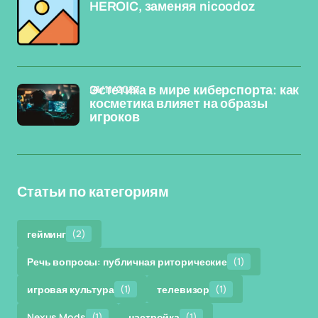
HEROIC, заменяя nicoodoz
01/11/2023
Эстетика в мире киберспорта: как
косметика влияет на образы
игроков
Статьи по категориям
гейминг
(2)
Речь вопросы: публичная риторические
(1)
игровая культура
(1)
телевизор
(1)
Nexus Mods
(1)
настройка
(1)