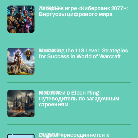
10/12/2024
Актеры в игре «Киберпанк 2077»:
Виртуозы цифрового мира
07/12/2024
Mastering the 118 Level: Strategies
for Success in World of Warcraft
10/11/2024
Мавзолеи в Elden Ring:
Путеводитель по загадочным
строениям
09/05/2024
Degster присоединяется к