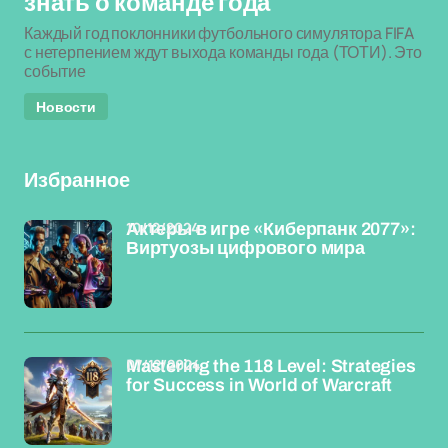
знать о команде года
Каждый год поклонники футбольного симулятора FIFA
с нетерпением ждут выхода команды года (ТОТИ). Это
событие
Новости
Избранное
10/12/2024
Актеры в игре «Киберпанк 2077»:
Виртуозы цифрового мира
07/12/2024
Mastering the 118 Level: Strategies
for Success in World of Warcraft