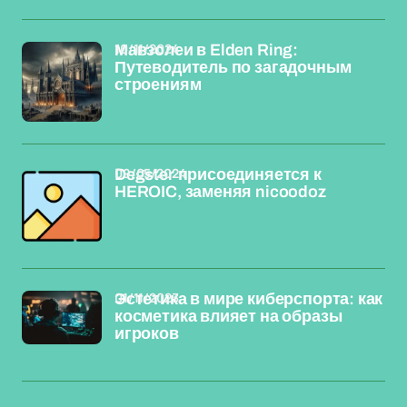
10/11/2024
Мавзолеи в Elden Ring:
Путеводитель по загадочным
строениям
09/05/2024
Degster присоединяется к
HEROIC, заменяя nicoodoz
01/11/2023
Эстетика в мире киберспорта: как
косметика влияет на образы
игроков