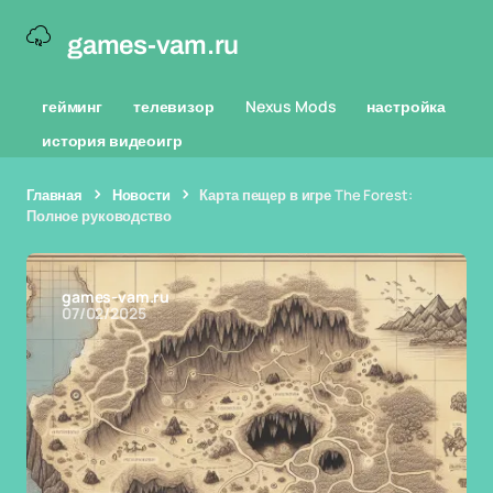
games-vam.ru
гейминг
телевизор
Nexus Mods
настройка
история видеоигр
Главная
Новости
Карта пещер в игре The Forest:
Полное руководство
games-vam.ru
07/02/2025