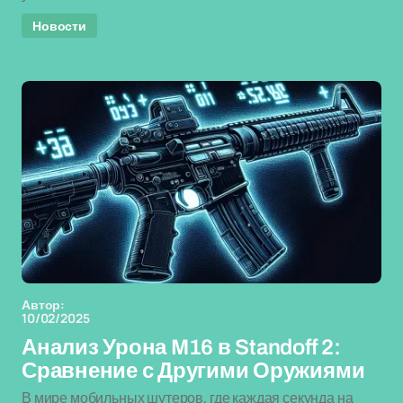
Новости
Автор:
10/02/2025
Анализ Урона M16 в Standoff 2:
Сравнение с Другими Оружиями
В мире мобильных шутеров, где каждая секунда на