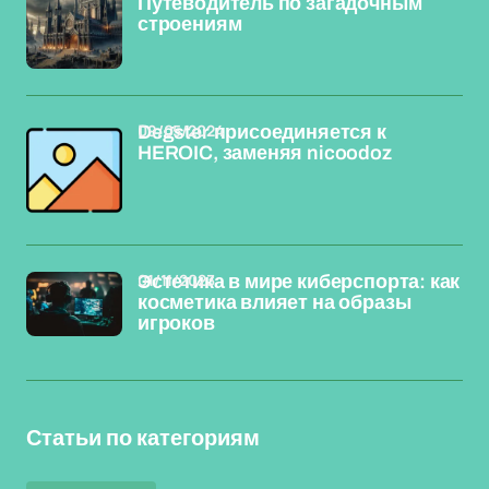
Путеводитель по загадочным
строениям
09/05/2024
Degster присоединяется к
HEROIC, заменяя nicoodoz
01/11/2023
Эстетика в мире киберспорта: как
косметика влияет на образы
игроков
Статьи по категориям