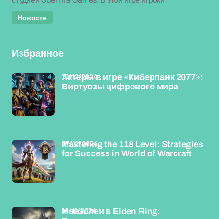
студией Guerrilla Games. В этой игре игроки
Новости
Избранное
10/12/2024
Актеры в игре «Киберпанк 2077»:
Виртуозы цифрового мира
07/12/2024
Mastering the 118 Level: Strategies
for Success in World of Warcraft
10/11/2024
Мавзолеи в Elden Ring: