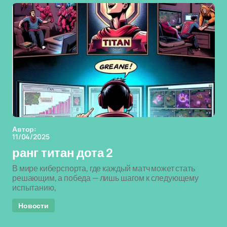
Автор:
11/04/2025
ранг титан дота 2
В мире киберспорта, где каждый матч может стать
решающим, а победа — лишь шагом к следующему
испытанию,
Новости