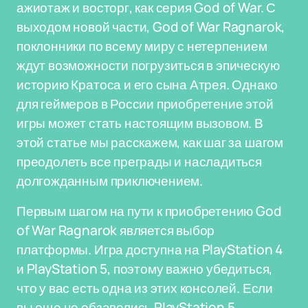
ажиотаж и восторг, как серия God of War. С
выходом новой части, God of War Ragnarok,
поклонники по всему миру с нетерпением
ждут возможности погрузиться в эпическую
историю Кратоса и его сына Атрея. Однако
для геймеров в России приобретение этой
игры может стать настоящим вызовом. В
этой статье мы расскажем, как шаг за шагом
преодолеть все преграды и насладиться
долгожданным приключением.
Первым шагом на пути к приобретению God
of War Ragnarok является выбор
платформы. Игра доступна на PlayStation 4
и PlayStation 5, поэтому важно убедиться,
что у вас есть одна из этих консолей. Если
вы еще не обзавелись PlayStation 5,