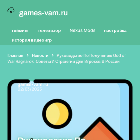
games-vam.ru
гейминг
телевизор
Nexus Mods
настройка
история видеоигр
Главная
Новости
Руководство По Получению God of
War Ragnarok: Советы И Стратегии Для Игроков В России
games-vam.ru
02/03/2025