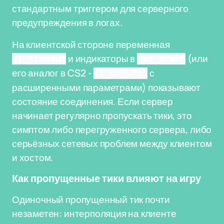
стандартным триггером для серверного
предупреждения в логах.
На клиентской стороне переменная
и индикаторы в
(или
cl_timeout
net_graph
его аналог в CS2 -
с
cl_showfps
расширенными параметрами) показывают
состояние соединения. Если сервер
начинает регулярно пропускать тики, это
симптом либо перегруженного сервера, либо
серьёзных сетевых проблем между клиентом
и хостом.
Как пропущенные тики влияют на игру
Одиночный пропущенный тик почти
незаметен: интерполяция на клиенте