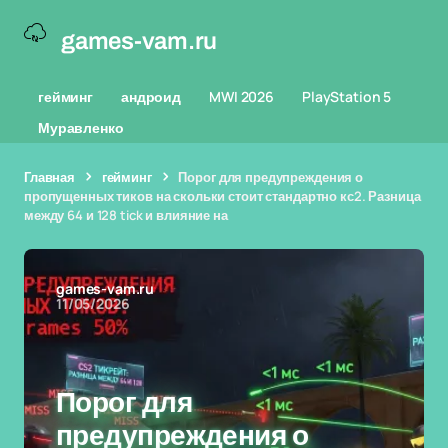
games-vam.ru
гейминг
андроид
MWI 2026
PlayStation 5
Муравленко
Главная
гейминг
Порог для предупреждения о
пропущенных тиков на скольки стоит стандартно кс2. Разница
между 64 и 128 tick и влияние на
games-vam.ru
11/05/2026
Порог для
предупреждения о