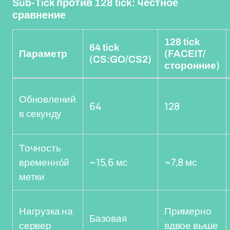
Sub-Tick против 128 tick: честное
сравнение
128 tick
64 tick
Параметр
(FACEIT/
(CS:GO/CS2)
сторонние)
Обновлений
64
128
в секунду
Точность
временно́й
~15,6 мс
~7,8 мс
метки
Нагрузка на
Примерно
Базовая
сервер
вдвое выше