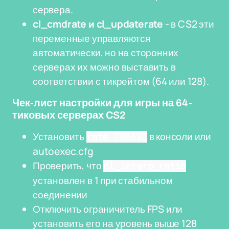
сервера.
cl_cmdrate и cl_updaterate
- в CS2 эти
переменные управляются
автоматически, но на сторонних
серверах их можно выставить в
соответствии с тикрейтом (64 или 128).
Чек-лист настройки для игры на 64-
тиковых серверах CS2
Установить
в консоли или
rate 786432
autoexec.cfg
Проверить, что
cl_interp_ratio
установлен в 1 при стабильном
соединении
Отключить ограничитель FPS или
установить его на уровень выше 128