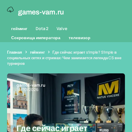
games-vam.ru
гейминг
Dota 2
Valve
Сокровища императора
телевизор
Главная
гейминг
Где сейчас играет s1mple? S1mple в
социальных сетях и стримах: Чем занимается легенда CS вне
турниров
games-vam.ru
16/10/2026
Где сейчас играет