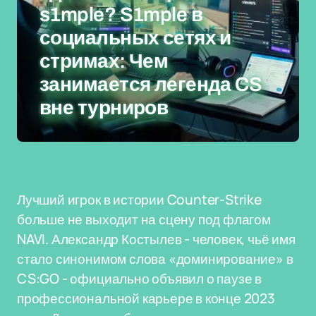
s1mple? S1mple в
социальных сетях и
стримах: Чем
занимается легенда CS
вне турниров
Лучший игрок в истории Counter-Strike
больше не выходит на сцену под флагом
NAVI. Александр Костылев - человек, чьё имя
стало синонимом слова «доминирование» в
CS:GO - официально объявил о паузе в
профессиональной карьере в конце 2023