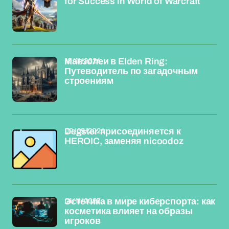
for Success in World of Warcraft
10/11/2024
Мавзолеи в Elden Ring:
Путеводитель по загадочным
строениям
09/05/2024
Degster присоединяется к
HEROIC, заменяя nicoodoz
01/11/2023
Эстетика в мире киберспорта: как
косметика влияет на образы
игроков