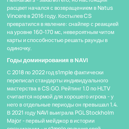
расцвет начался с возвращением в Natus
Vincere в 2016 году. Костылев CS
превратился в явление: снайпер с реакцией
на уровне 160-170 мс, невероятным читом
карты и способностью решать раунды в
одиночку.
Годы доминирования в NAVI
С 2018 по 2022 год s1mple фактически
переписал стандарты индивидуального
мастерства в CS:GO. Рейтинг 1.0 по HLTV
считается нормой для хорошего игрока - у
него в отдельные периоды он превышал 1.4.
В 2021 году NAVI выиграла PGL Stockholm
Major - первый мейджор в истории
организации - и s1mple получил свой