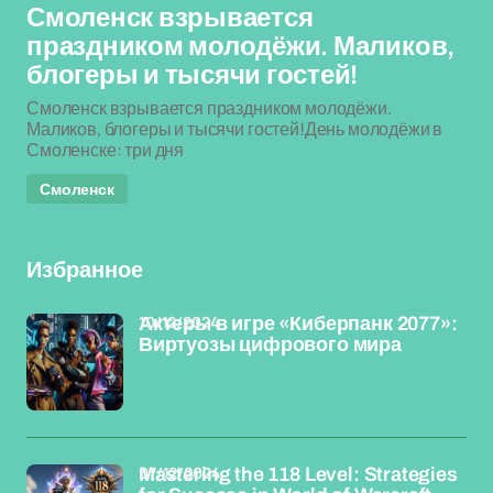
Смоленск взрывается
праздником молодёжи. Маликов,
блогеры и тысячи гостей!
Смоленск взрывается праздником молодёжи.
Маликов, блогеры и тысячи гостей!День молодёжи в
Смоленске: три дня
Смоленск
Избранное
10/12/2024
Актеры в игре «Киберпанк 2077»:
Виртуозы цифрового мира
07/12/2024
Mastering the 118 Level: Strategies