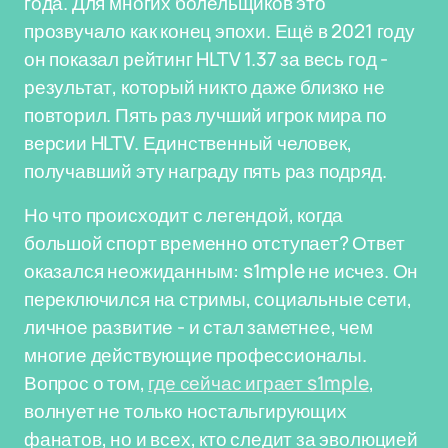
года. Для многих болельщиков это
прозвучало как конец эпохи. Ещё в 2021 году
он показал рейтинг HLTV 1.37 за весь год -
результат, который никто даже близко не
повторил. Пять раз лучший игрок мира по
версии HLTV. Единственный человек,
получавший эту награду пять раз подряд.
Но что происходит с легендой, когда
большой спорт временно отступает? Ответ
оказался неожиданным: s1mple не исчез. Он
переключился на стримы, социальные сети,
личное развитие - и стал заметнее, чем
многие действующие профессионалы.
Вопрос о том,
где сейчас играет s1mple
,
волнует не только ностальгирующих
фанатов, но и всех, кто следит за эволюцией